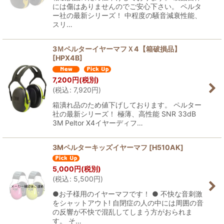
には傷はありませんのでご安心下さい。 ペルタ
ー社の最新シリーズ！ 中程度の騒音減衰性能、
スリ…
3ＭペルターイヤーマフＸ4【箱破損品】
[
HPX4B
]
7,200
円
(税別)
(
税込
:
7,920
円
)
箱潰れ品のため値下げしております。 ペルター
社の最新シリーズ！ 極薄、高性能 SNR 33dB
3M Peltor X4イヤーディフ…
3Mペルターキッズイヤーマフ
[
H510AK
]
5,000
円
(税別)
(
税込
:
5,500
円
)
●お子様用のイヤーマフです！ ● 不快な音刺激
をシャットアウト! 自閉症の人の中には周囲の音
の反響が不快で混乱してしまう方がおられま
す。 そ…