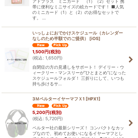
アドプラス ミニカード （1）（2）セット 携
帯に便利なミニサイズの絵カードです！ ■人気
のミニカード（1）と（2）のお得なセットで
す。 …
いっしょにおでかけスケジュール（カレンダー
なしのため半額でのご提供）
[
iOS
]
1,500
円
(税別)
(
税込
:
1,650
円
)
自閉症の方の見通しをサポート！ デイリー・ウ
ィークリー・マンスリーが”ひとまとめ”になった
スケジュールフォルダ！ 三折りにして、いつも
持ち歩けるサ…
3ＭペルターイヤーマフＸ1
[
HPX1
]
5,200
円
(税別)
(
税込
:
5,720
円
)
ペルター社の最新シリーズ！ コンパクトなカッ
プなので、初めてお使いになるイヤーマフとし