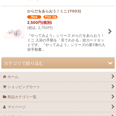
からだをあらおう！ミニ
[
Y003
]
2,500
円
(税別)
(
税込
:
2,750
円
)
『やってみよう』シリーズ からだをあらおう！
ミニ 入浴の手順を「見てわかる」絵カードセッ
トです。『やってみよう』シリーズの第1弾の入
浴手順書…
カテゴリで絞り込む
ホーム
スケジュール
ショッピングカート
タイマー
商品カテゴリ一覧
絵カード
マイページ
手順書