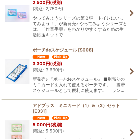
2,500
円
(税別)
(
税込
:
2,750
円
)
やってみようシリーズの第２弾「トイレにいっ
てみよう！」が新発売♪ やってみようシリーズと
は、「作業手順」をわかりやすくするための生
活応援キットで…
ポーチdeスケジュール
[
S008
]
3,300
円
(税別)
(
税込
:
3,630
円
)
新発売♪ 『ポーチdeスケジュール』 ■別売りの
ミニカードを入れて使えるポーチです。 携帯
スケジュールとして便利に使えます。 ラン…
アドプラス ミニカード（1）＆（2）セット
[
E331
]
5,000
円
(税別)
(
税込
:
5,500
円
)