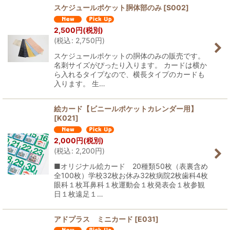
スケジュールポケット胴体部のみ
[
S002
]
2,500
円
(税別)
(
税込
:
2,750
円
)
スケジュールポケットの胴体のみの販売です。
名刺サイズがぴったり入ります。 カードは横か
ら入れるタイプなので、横長タイプのカードも
入ります。 生…
絵カード【ビニールポケットカレンダー用】
[
K021
]
2,000
円
(税別)
(
税込
:
2,200
円
)
■オリジナル絵カード 20種類50枚（表裏含め
全100枚）学校32枚お休み32枚病院2枚歯科4枚
眼科１枚耳鼻科１枚運動会１枚発表会１枚参観
日１枚遠足１…
アドプラス ミニカード
[
E031
]