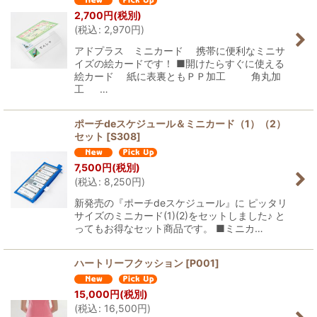
2,700
円
(税別)
(
税込
:
2,970
円
)
アドプラス ミニカード 携帯に便利なミニサ
イズの絵カードです！ ■開けたらすぐに使える
絵カード 紙に表裏ともＰＰ加工 角丸加
工 …
ポーチdeスケジュール＆ミニカード（1）（2）
セット
[
S308
]
7,500
円
(税別)
(
税込
:
8,250
円
)
新発売の『ポーチdeスケジュール』に ピッタリ
サイズのミニカード(1)(2)をセットしました♪ と
ってもお得なセット商品です。 ■ミニカ…
ハートリーフクッション
[
P001
]
15,000
円
(税別)
(
税込
:
16,500
円
)