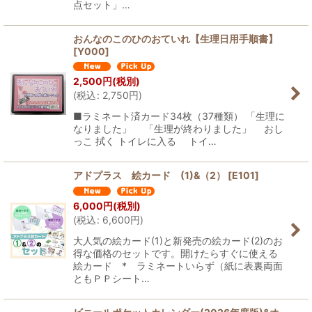
点セット」…
おんなのこのひのおていれ【生理日用手順書】
[
Y000
]
2,500
円
(税別)
(
税込
:
2,750
円
)
■ラミネート済カード34枚（37種類） 「生理に
なりました」 「生理が終わりました」 おし
っこ 拭く トイレに入る トイ…
アドプラス 絵カード (1)&（2）
[
E101
]
6,000
円
(税別)
(
税込
:
6,600
円
)
大人気の絵カード(1)と新発売の絵カード(2)のお
得な価格のセットです。開けたらすぐに使える
絵カード * ラミネートいらず（紙に表裏両面
ともＰＰシート…