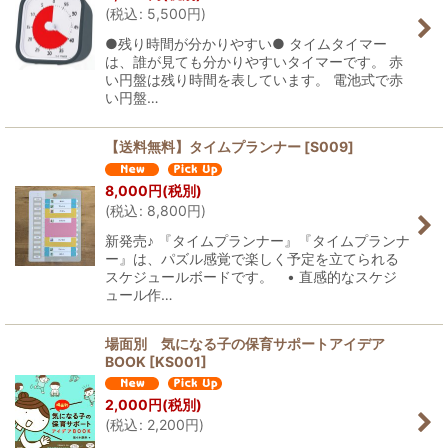
(
税込
:
5,500
円
)
絞り込む
●残り時間が分かりやすい● タイムタイマー
は、誰が見ても分かりやすいタイマーです。 赤
い円盤は残り時間を表しています。 電池式で赤
い円盤…
【送料無料】タイムプランナー
[
S009
]
8,000
円
(税別)
(
税込
:
8,800
円
)
新発売♪ 『タイムプランナー』『タイムプランナ
ー』は、パズル感覚で楽しく予定を立てられる
スケジュールボードです。 • 直感的なスケジ
ュール作…
場面別 気になる子の保育サポートアイデア
BOOK
[
KS001
]
2,000
円
(税別)
(
税込
:
2,200
円
)