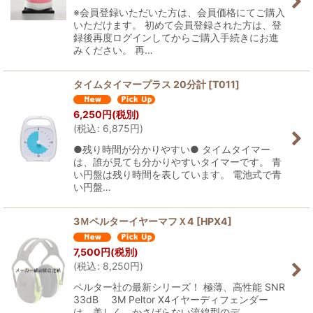
※会員登録いただいた方は、会員価格にてご購入
いただけます。 初めて会員登録された方は、登
録後再度ログインしてからご購入手続きにお進
みください。 再…
タイムタイマープラス 20分計
[
T011
]
6,250
円
(税別)
(
税込
:
6,875
円
)
●残り時間が分かりやすい● タイムタイマー
は、誰が見ても分かりやすいタイマーです。 青
い円盤は残り時間を表しています。 電池式で青
い円盤…
3ＭペルターイヤーマフＸ4
[
HPX4
]
7,500
円
(税別)
(
税込
:
8,250
円
)
ペルター社の最新シリーズ！ 極薄、高性能 SNR
33dB 3M Peltor X4イヤーディフェンダー
は、美しく、かさばらない流線型のデ…