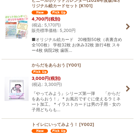
ビニールポケットカレンダー(2026年度版)&オ
リジナル絵カードセット
[
K101
]
4,700
円
(税別)
(
税込
:
5,170
円
)
販売標準価格
:
5,200
円
■オリジナル絵カード 20種類50枚（表裏含め
全100枚） 学校32枚 お休み32枚 旅行4枚 スキ
ー4枚 病院2枚 歯医…
からだをあらおう
[
Y001
]
3,000
円
(税別)
(
税込
:
3,300
円
)
『やってみよう』シリーズ第一弾 「からだ
をあらおう！」 * お風呂ですぐに使えるラミネ
ート加工。 * イラストカードは男の子用・女の
子用どちらも…
トイレにいってみよう！
[
Y002
]