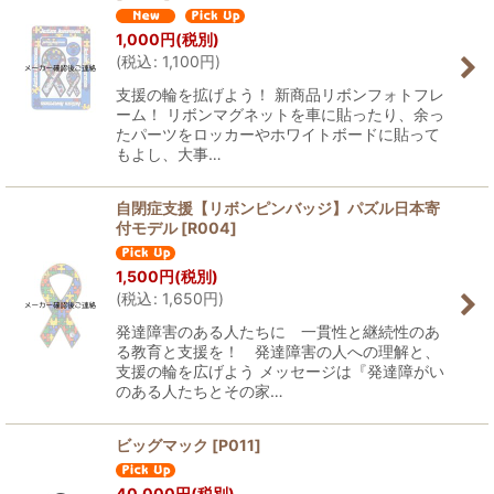
1,000
円
(税別)
(
税込
:
1,100
円
)
支援の輪を拡げよう！ 新商品リボンフォトフレ
ーム！ リボンマグネットを車に貼ったり、余っ
たパーツをロッカーやホワイトボードに貼って
もよし、大事…
自閉症支援【リボンピンバッジ】パズル日本寄
付モデル
[
R004
]
1,500
円
(税別)
(
税込
:
1,650
円
)
発達障害のある人たちに 一貫性と継続性のあ
る教育と支援を！ 発達障害の人への理解と、
支援の輪を広げよう メッセージは『発達障がい
のある人たちとその家…
ビッグマック
[
P011
]
40,000
円
(税別)