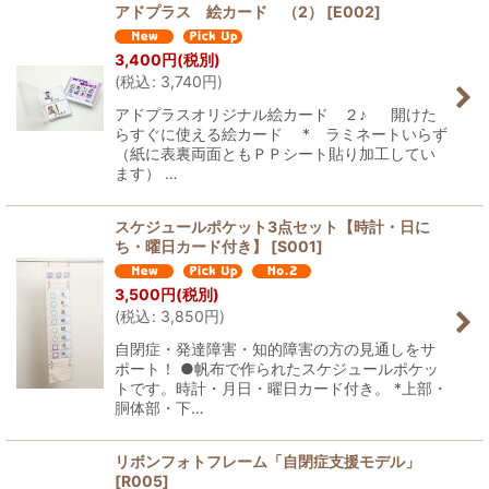
アドプラス 絵カード （2）
[
E002
]
3,400
円
(税別)
(
税込
:
3,740
円
)
アドプラスオリジナル絵カード ２♪ 開けた
らすぐに使える絵カード * ラミネートいらず
（紙に表裏両面ともＰＰシート貼り加工してい
ます） …
スケジュールポケット3点セット【時計・日に
ち・曜日カード付き】
[
S001
]
3,500
円
(税別)
(
税込
:
3,850
円
)
自閉症・発達障害・知的障害の方の見通しをサ
ポート！ ●帆布で作られたスケジュールポケッ
トです。時計・月日・曜日カード付き。 *上部・
胴体部・下…
リボンフォトフレーム「自閉症支援モデル」
[
R005
]