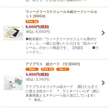
ウィークリースケジュール＆絵カードシールセ
ット
[
S004
]
6,000
円
(税別)
(
税込
:
6,600
円
)
●帆布製の『ウィークリースケジュール用ポケ
ット』と、一緒にお使いいただける『絵カード
シール』のセット商品です。 【内容】 ■ウ
ィークリ…
アドプラス 絵カード (1)
[
E001
]
3,400
円
(税別)
(
税込
:
3,740
円
)
アドプラスオリジナル絵カード 開けたらすぐ
に使える絵カード * ラミネートいらず（紙に
表裏両面ともＰＰシート貼り加工しています）
* 角丸…