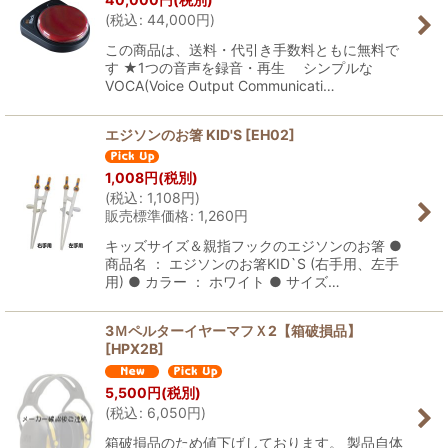
(
税込
:
44,000
円
)
この商品は、送料・代引き手数料ともに無料で
す ★1つの音声を録音・再生 シンプルな
VOCA(Voice Output Communicati…
エジソンのお箸 KID'S
[
EH02
]
1,008
円
(税別)
(
税込
:
1,108
円
)
販売標準価格
:
1,260
円
キッズサイズ＆親指フックのエジソンのお箸 ●
商品名 ： エジソンのお箸KID`S (右手用、左手
用) ● カラー ： ホワイト ● サイズ…
3ＭペルターイヤーマフＸ2【箱破損品】
[
HPX2B
]
5,500
円
(税別)
(
税込
:
6,050
円
)
箱破損品のため値下げしております。 製品自体