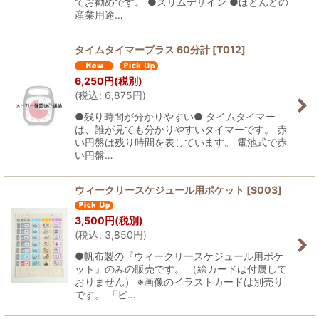
てお勧めです。 ●スリムデザイン ●ほとんどの
産業用途…
タイムタイマープラス 60分計
[
T012
]
6,250
円
(税別)
(
税込
:
6,875
円
)
●残り時間が分かりやすい● タイムタイマー
は、誰が見ても分かりやすいタイマーです。 赤
い円盤は残り時間を表しています。 電池式で赤
い円盤…
ウィークリースケジュール用ポケット
[
S003
]
3,500
円
(税別)
(
税込
:
3,850
円
)
●帆布製の『ウィークリースケジュール用ポケ
ット』のみの販売です。 （絵カードは付属して
おりません） ※画像のイラストカードは別売り
です。 「ビ​…