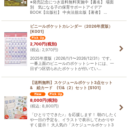
※発売記念につき送料無料実施中【書名】 場面
別 気になる子の保育サポートアイデア
BOOK【出版社】 中央法規出版【著者】 …
ビニールポケットカレンダー（2026年度版）
[
K001
]
2,700
円
(税別)
(
税込
:
2,970
円
)
2025年度版（2026/1/1〜2026/12/31）です。
一番上面のビニールのポケットシートには、一
日ずつ区切られたポケットが付いてい…
【送料無料】スケジュールポケット3点セット
& 絵カード (1)&（2）セット
[
S101
]
8,000
円
(税別)
(
税込
:
8,800
円
)
「ひとりでできた♪」を応援します！ 朝のしたく
や一日の予定を、イラストで表示してわかりや
すく提示！ 大人気の「スケジュールポケット3