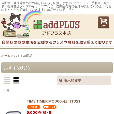
自閉症・発達障害の方の楽しい暮らし応援します♪スケジュール、手順書、絵カー
ド、視覚支援グッズやイヤーマフなど、自閉症の方の生活が楽しくなるようなも
のをどんどん紹介していきます。めざせ！快適生活♪
ホーム
>
おすすめ商品
おすすめ商品
表示順変更
閉じる
35
件
表示数
:
TIME TIMER MOD60分計
[
T021
]
並び順
:
5,000
円
(税別)