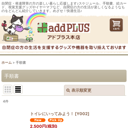
自閉症・発達障害の方の楽しい暮らし応援します♪スケジュール、手順書、絵カー
ド、視覚支援グッズやイヤーマフなど、自閉症の方の生活が楽しくなるようなも
のをどんどん紹介していきます。めざせ！快適生活♪
ホーム
>
手順書
手順書
表示順変更
閉じる
4
件
表示数
:
トイレにいってみよう！
[
Y002
]
並び順
:
2,500
円
(税別)