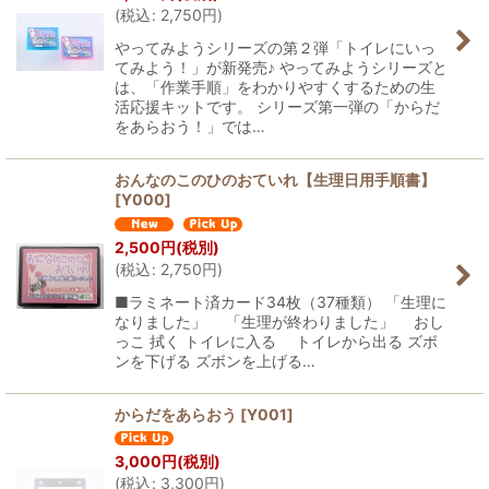
(
税込
:
2,750
円
)
絞り込む
やってみようシリーズの第２弾「トイレにいっ
てみよう！」が新発売♪ やってみようシリーズと
は、「作業手順」をわかりやすくするための生
活応援キットです。 シリーズ第一弾の「からだ
をあらおう！」では…
おんなのこのひのおていれ【生理日用手順書】
[
Y000
]
2,500
円
(税別)
(
税込
:
2,750
円
)
■ラミネート済カード34枚（37種類） 「生理に
なりました」 「生理が終わりました」 おし
っこ 拭く トイレに入る トイレから出る ズボ
ンを下げる ズボンを上げる…
からだをあらおう
[
Y001
]
3,000
円
(税別)
(
税込
:
3,300
円
)