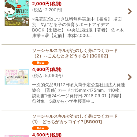
2,000
円
(税別)
(
税込
:
2,200
円
)
絞り込む
※発売記念につき送料無料実施中【書名】 場面
別 気になる子の保育サポートアイデア
BOOK【出版社】 中央法規出版【著者】 佐々木
康栄＝著【定価】 本体2,000…
ソーシャルスキルがたのしく身につくカード
（2）--こんなときどうする?
[
BG002
]
4,600
円
(税別)
(
税込
:
5,060
円
)
一次的欠品6月17日頃入荷予定公益社団法人発達
協会 [監修] カード:115mm×175mm、110枚、
説明書1冊24ページ発行日:2018.09.01【内容】
◎対象 5歳から小学生授業中…
ソーシャルスキルがたのしく身につくカード
(1) どっちがカッコイイ?
[
BG001
]
4,600
円
(税別)