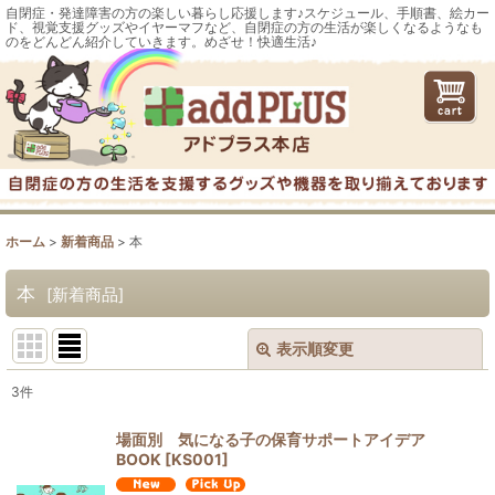
自閉症・発達障害の方の楽しい暮らし応援します♪スケジュール、手順書、絵カー
ド、視覚支援グッズやイヤーマフなど、自閉症の方の生活が楽しくなるようなも
のをどんどん紹介していきます。めざせ！快適生活♪
ホーム
>
新着商品
>
本
本
[
新着商品
]
表示順変更
閉じる
3
件
表示数
:
場面別 気になる子の保育サポートアイデア
BOOK
[
KS001
]
並び順
: