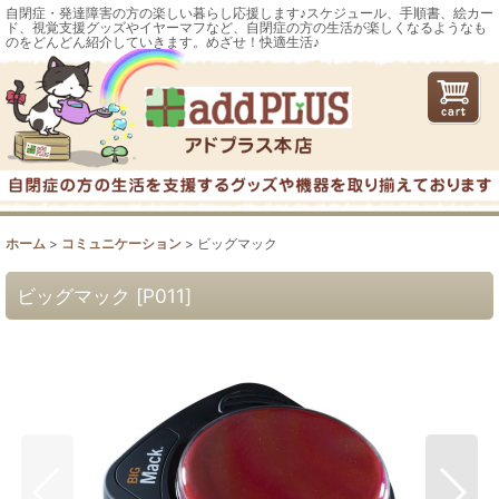
自閉症・発達障害の方の楽しい暮らし応援します♪スケジュール、手順書、絵カー
ド、視覚支援グッズやイヤーマフなど、自閉症の方の生活が楽しくなるようなも
のをどんどん紹介していきます。めざせ！快適生活♪
ホーム
>
コミュニケーション
>
ビッグマック
ビッグマック
[
P011
]