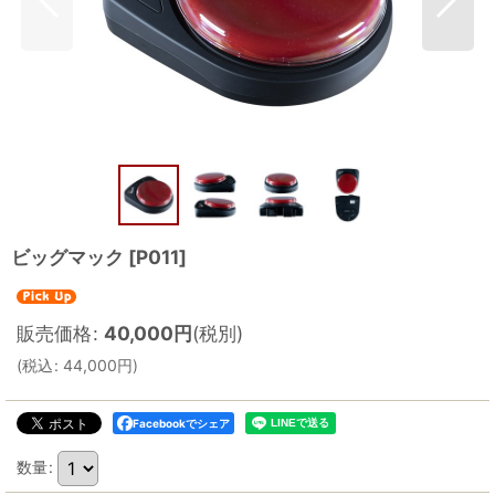
ビッグマック
[
P011
]
販売価格
:
40,000
円
(税別)
(
税込
:
44,000
円
)
Facebookでシェア
数量
: