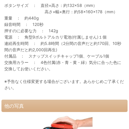
ボタンサイズ ： 直径×高さ：約132×58（mm）
高さ×幅×奥行：約58×160×178（mm）
重量 ： 約440g
録音時間 ： 120秒
押すのに必要な力 ： 142g
電源 ： 角型9ボルトアルカリ電池(付属しません)１個
連続再生時間 ： 約5.8時間（2分間の音声だと約170回、10秒
間の音声だと約2,000回再生)
付属品 ： スナップスイッチキャップ1個、ケーブル1個
交換用カラー ： 4色付属(赤・青・黄・緑）気分に合った色に
交換してお使いください。
※予告なく仕様変更する場合がございます。あらかじめご了承くだ
さい。
他の写真