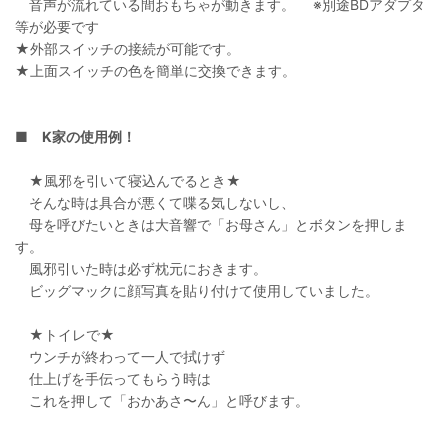
音声が流れている間おもちゃが動きます。 ※別途BDアダプタ
等が必要です
★外部スイッチの接続が可能です。
★上面スイッチの色を簡単に交換できます。
■
K家の使用例！
★風邪を引いて寝込んでるとき★
そんな時は具合が悪くて喋る気しないし、
母を呼びたいときは大音響で「お母さん」とボタンを押しま
す。
風邪引いた時は必ず枕元におきます。
ビッグマックに顔写真を貼り付けて使用していました。
★トイレで★
ウンチが終わって一人で拭けず
仕上げを手伝ってもらう時は
これを押して「おかあさ〜ん」と呼びます。