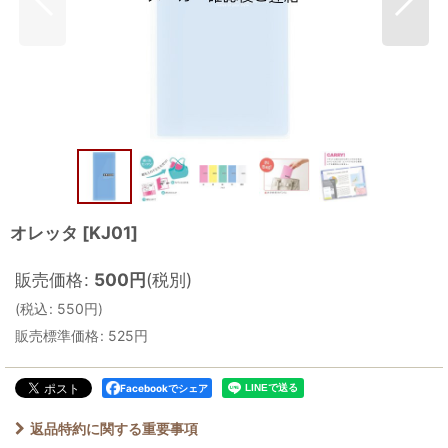
オレッタ
[
KJ01
]
販売価格
:
500
円
(税別)
(
税込
:
550
円
)
販売標準価格
:
525
円
Facebookでシェア
返品特約に関する重要事項